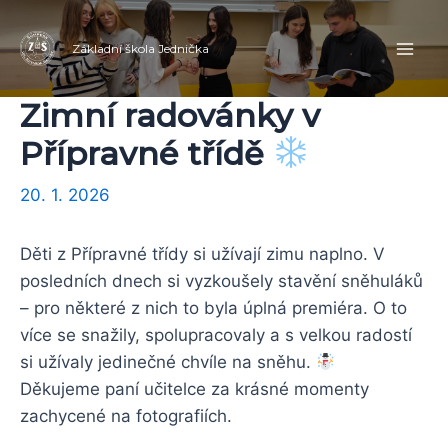
Přeskočit
Navigace
Mai
na
pro
Základní škola Jednička
Men
obsah
příspěvek
Zimní radovánky v
Přípravné třídě
20. 1. 2026
Děti z Přípravné třídy si užívají zimu naplno. V
posledních dnech si vyzkoušely stavění sněhuláků
– pro některé z nich to byla úplná premiéra. O to
více se snažily, spolupracovaly a s velkou radostí
si užívaly jedinečné chvíle na sněhu.
Děkujeme paní učitelce za krásné momenty
zachycené na fotografiích.