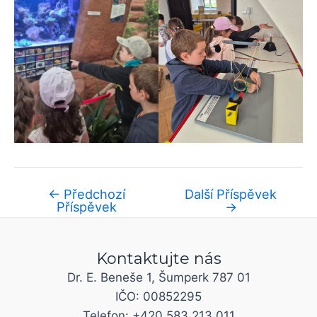
←
Předchozí
Další Příspěvek
Příspěvek
→
Kontaktujte nás
Dr. E. Beneše 1, Šumperk 787 01
IČO: 00852295
Telefon: +420 583 213 011