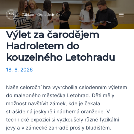
Přeskočit
Navigace
Mai
na
pro
Základní škola Jednička
Men
obsah
příspěvek
Výlet za čarodějem
Hadroletem do
kouzelného Letohradu
18. 6. 2026
Naše celoroční hra vyvrcholila celodenním výletem
do malebného městečka Letohrad. Děti měly
možnost navštívit zámek, kde je čekala
strašidelná jeskyně i nádherná oranžerie. V
technické expozici si vyzkoušely různé fyzikální
jevy a v zámecké zahradě prošly bludištěm.