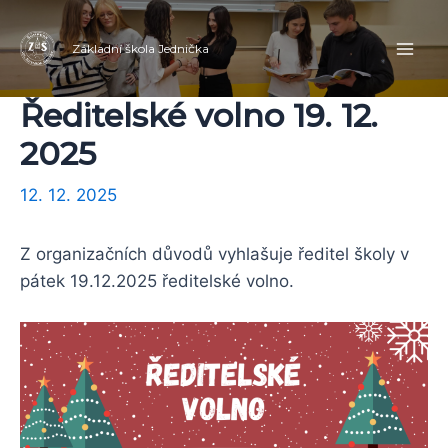
Přeskočit
Navigace
Mai
na
pro
Základní škola Jednička
Men
obsah
příspěvek
Ředitelské volno 19. 12.
2025
12. 12. 2025
Z organizačních důvodů vyhlašuje ředitel školy v
pátek 19.12.2025 ředitelské volno.