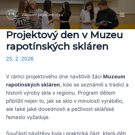
Přeskočit
Navigace
Mai
na
pro
Základní škola Jednička
Men
obsah
příspěvek
Projektový den v Muzeu
rapotínských skláren
25. 2. 2026
V rámci projektového dne navštívili žáci
Muzeum
rapotínských skláren
, kde se seznámili s tradicí a
historií výroby skla v regionu. Program dětem
přiblížil nejen to, jak se sklo v minulosti vyrábělo,
ale také jaké dovednosti a pečlivost sklářské
řemeslo vyžaduje.
Součástí návštěvy byla i praktická část, která děti