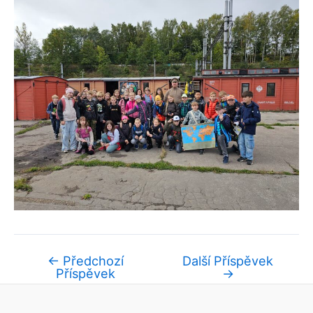
←
Předchozí
Další Příspěvek
Příspěvek
→