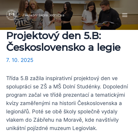
Přeskočit
Navigace
Mai
na
pro
Základní škola Jednička
Men
obsah
příspěvek
Projektový den 5.B:
Československo a legie
7. 10. 2025
Třída 5.B zažila inspirativní projektový den ve
spolupráci se ZŠ a MŠ Dolní Studénky. Dopolední
program začal ve třídě prezentací a tematickými
kvízy zaměřenými na historii Československa a
legionářů. Poté se obě školy společně vydaly
vlakem do Zábřehu na Moravě, kde navštívily
unikátní pojízdné muzeum Legiovlak.