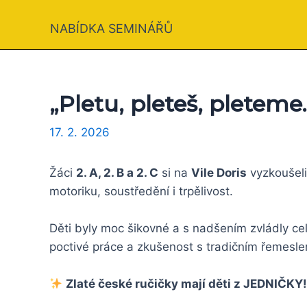
NABÍDKA SEMINÁŘŮ
„Pletu, pleteš, pleteme…
17. 2. 2026
Žáci
2. A, 2. B a 2. C
si na
Vile Doris
vyzkoušeli 
motoriku, soustředění i trpělivost.
Děti byly moc šikovné a s nadšením zvládly cel
poctivé práce a zkušenost s tradičním řemesl
Zlaté české ručičky mají děti z JEDNIČKY