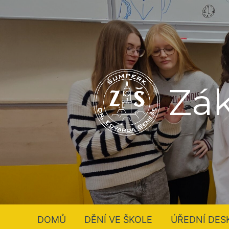
Přeskočit
Navigace
na
pro
obsah
příspěvek
Zák
DOMŮ
DĚNÍ VE ŠKOLE
ÚŘEDNÍ DES