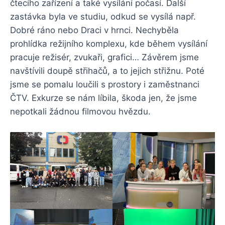
čtecího zařízení a také vysílání počasí. Další
zastávka byla ve studiu, odkud se vysílá např.
Dobré ráno nebo Draci v hrnci. Nechyběla
prohlídka režijního komplexu, kde během vysílání
pracuje režisér, zvukaři, grafici… Závěrem jsme
navštívili doupě střihačů, a to jejich střižnu. Poté
jsme se pomalu loučili s prostory i zaměstnanci
ČTV. Exkurze se nám líbila, škoda jen, že jsme
nepotkali žádnou filmovou hvězdu.