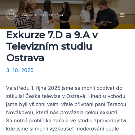
Přeskočit
Navigace
Mai
na
pro
Základní škola Jednička
Men
obsah
příspěvek
Exkurze 7.D a 9.A v
Televizním studiu
Ostrava
3. 10. 2025
Ve středu 1. října 2025 jsme se mohli podívat do
zákulisí České televize v Ostravě. Hned u vchodu
jsme byli všichni velmi vřele přivítáni paní Terezou
Novákovou, která nás provázela celou exkurzí.
Samotná prohlídka začala ve studiu zpravodajství,
kde jsme si mohli vyzkoušet moderování podle