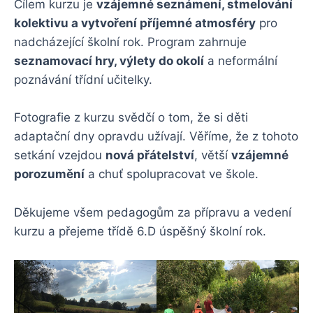
Cílem kurzu je
vzájemné seznámení, stmelování
kolektivu a vytvoření příjemné atmosféry
pro
nadcházející školní rok. Program zahrnuje
seznamovací hry, výlety do okolí
a neformální
poznávání třídní učitelky.
Fotografie z kurzu svědčí o tom, že si děti
adaptační dny opravdu užívají. Věříme, že z tohoto
setkání vzejdou
nová přátelství
, větší
vzájemné
porozumění
a chuť spolupracovat ve škole.
Děkujeme všem pedagogům za přípravu a vedení
kurzu a přejeme třídě 6.D úspěšný školní rok.