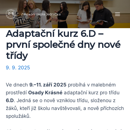
Přeskočit
Navigace
Mai
na
pro
Základní škola Jednička
Men
obsah
příspěvek
Adaptační kurz 6.D –
první společné dny nové
třídy
9. 9. 2025
Ve dnech
9.–11. září 2025
probíhá v malebném
prostředí
Osady Krásné
adaptační kurz pro třídu
6.D
. Jedná se o nově vzniklou třídu, složenou z
žáků, kteří již školu navštěvovali, a nově příchozích
spolužáků.